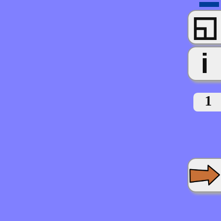
◱
i
1