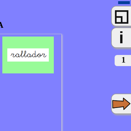
◱
A
i
1